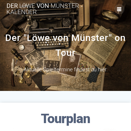
Skip
DER
LÖWE
VON
MÜNSTER
-
to
KALENDER
content
Der "Löwe von Münster" on
Tour
Aktuelle Spieltermine findest du hier:
Tourplan